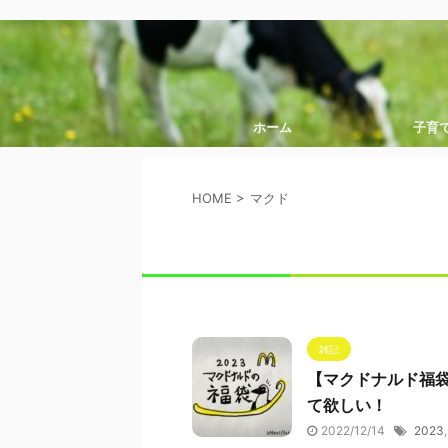
ホーム
子育
HOME
>
マクド
雑記
【マクドナルド福袋
て欲しい！
2022/12/14
2023