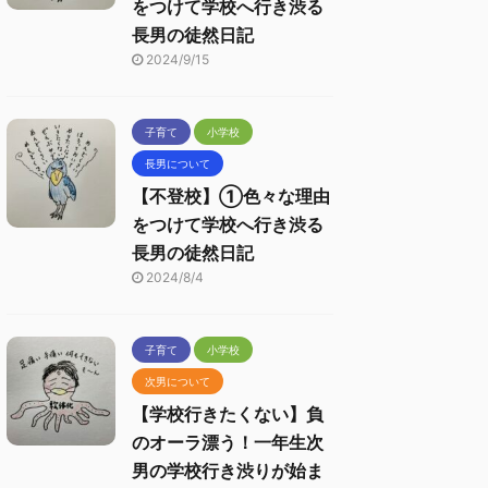
をつけて学校へ行き渋る
長男の徒然日記
2024/9/15
子育て
小学校
長男について
【不登校】①色々な理由
をつけて学校へ行き渋る
長男の徒然日記
2024/8/4
子育て
小学校
次男について
【学校行きたくない】負
のオーラ漂う！一年生次
男の学校行き渋りが始ま