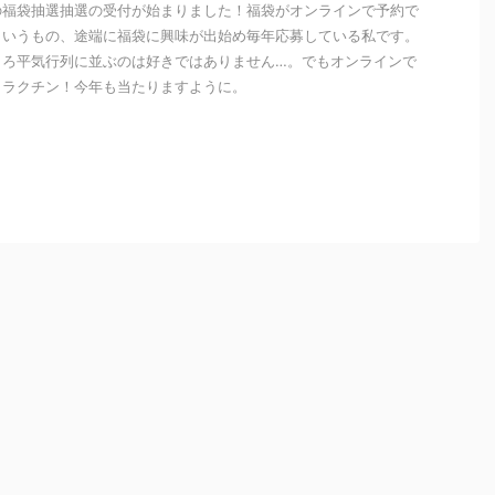
の福袋抽選抽選の受付が始まりました！福袋がオンラインで予約で
というもの、途端に福袋に興味が出始め毎年応募している私です。
ころ平気行列に並ぶのは好きではありません…。でもオンラインで
しラクチン！今年も当たりますように。