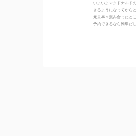
いよいよマクドナルド
きるようになってから
元旦早々混み合ったと
予約できるなら簡単だ