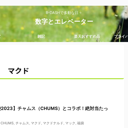
B-DASHで多動な日々
数字とエレベーター
て
雑記
楽天おすすめ品
プライ
マクド
2023】チャムス（CHUMS）とコラボ！絶対当たっ
,
CHUMS
,
チャムス
,
マクド
,
マクドナルド
,
マック
,
福袋