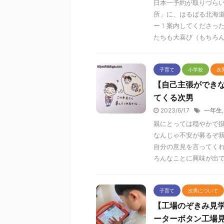
日本一予約が取りづら
所」に、はるばる北海
ー！案内してくださっ
たちも大喜び（もちろ
子育て
小学校
次
【自己主張ができ
てくる次男
2023/6/17
一年生
親にとっては穏やかで
なんじゃ不安が募るぞ
自分の意見を言ってく
ろんなことに興味が出
子育て
次男について
【工場のぞきみ見
ーターボタン工場