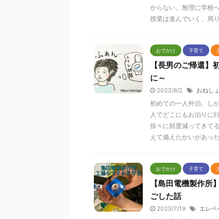
からない。無理に学校
授業は進んでいく、周
おでかけ
子育て
【長男のご帰還】
に～
2023/8/2
おねし
初めての一人外泊、し
人でどこにもお泊りに
徐々に頻度減ってきて
えて備えたかいがあっ
おでかけ
子育て
【島田電機製作所
ごした話
2023/7/19
エレベ