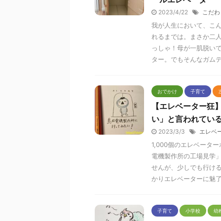
2023/4/22
こだわ
我が人生において、こ
れるまでは。まさか二
っしゃ！母が一肌脱い
ター。でもそんなガム
おでかけ
子育て
【エレベーター狂】
い」と言われてい
2023/3/3
エレベ
1,000個のエレベー
電機製作所の工場見学
せんが、少しでも行け
かりエレベーターに魅
子育て
小学校
幼