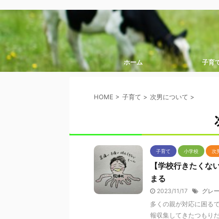
ホーム
子育
HOME
>
子育て
>
次男について
>
子育て
小学校
次
【学校行きたくな
まる
2023/11/17
グレ
多くの親が対応に困る
報収集してきたつもり