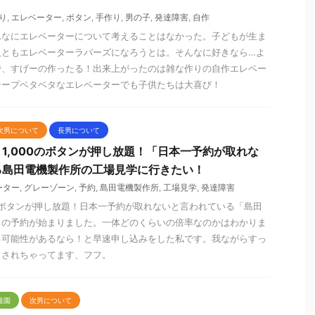
り
,
エレベーター
,
ボタン
,
手作り
,
男の子
,
発達障害
,
自作
んなにエレベーターについて考えることはなかった。子どもが生ま
人ともエレベーターラバーズになろうとは。そんなに好きなら…よ
で、すげーの作ったる！出来上がったのは雑な作りの自作エレベー
テープベタベタなエレベーターでも子供たちは大喜び！
次男について
長男について
1,000のボタンが押し放題！「日本一予約が取れな
る島田電機製作所の工場見学に行きたい！
ーター
,
グレーゾーン
,
予約
,
島田電機製作所
,
工場見学
,
発達障害
ターボタンが押し放題！日本一予約が取れないと言われている「島田
」の予約が始まりました。一体どのくらいの倍率なのかはわかりま
る可能性があるなら！と早速申し込みをした私です。我ながらすっ
了されちゃってます、フフ。
稚園
次男について