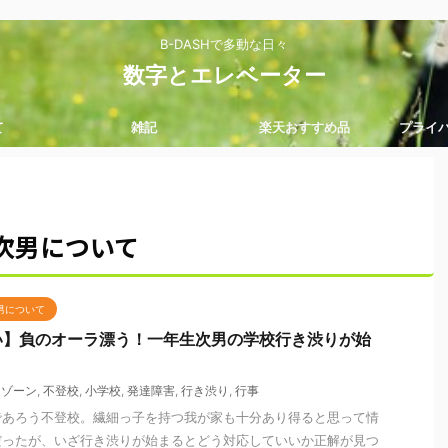
B-DASHで多動な日々
数字とエレベーター
て
雑記
楽天おすすめ品
プライ
次男について
男について
い】負のオーラ漂う！一年生次男の学校行き渋りが始
ーゾーン
,
不登校
,
小学校
,
発達障害
,
行き渋り
,
行事
であろう不登校。繊細っ子を持つ我が家も十分あり得ると思って情
だったが、いざ行き渋りが始まるとどう対応していいか正解が見つ