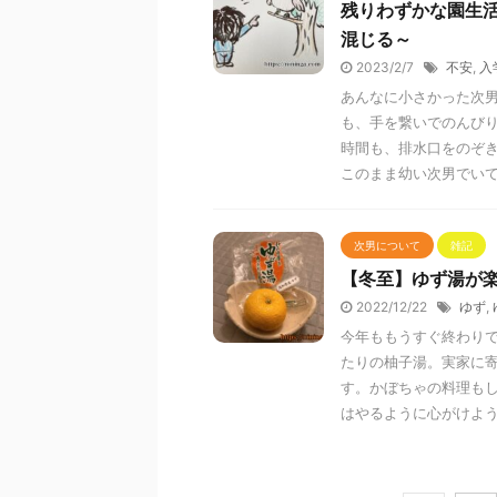
残りわずかな園生
混じる～
2023/2/7
不安
,
入
あんなに小さかった次
も、手を繋いでのんび
時間も、排水口をのぞ
このまま幼い次男でい
次男について
雑記
【冬至】ゆず湯が
2022/12/22
ゆず
,
今年ももうすぐ終わりで
たりの柚子湯。実家に
す。かぼちゃの料理も
はやるように心がけよ