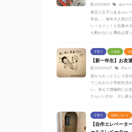
2023/6/2
エレベ
東京八王子にあるエレ
学会」。毎年大人気の
い！エイッ！と応募ボ
も動かないと機会は巡
子育て
小学校
次
【新一年生】お友
2023/4/27
グレー
昔からおっとりして自
でこれから小学校生活
い。加えて積極的にお
たらいいのか、少し親
子育て
次男について
【自作エレベータ
ールエレベーター