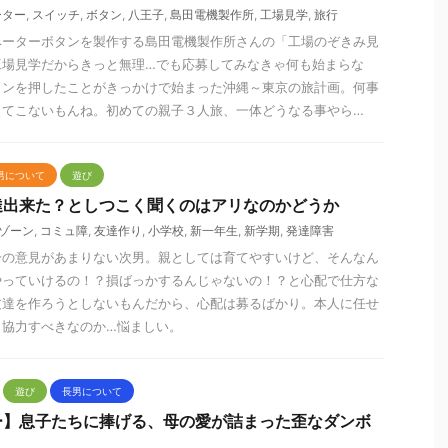
ーター
,
スイッチ
,
ボタン
,
八王子
,
島田電機製作所
,
工場見学
,
旅行
ベーターボタンを製作する島田電機製作所さんの「工場のぞきみ見
工場見学だからきっと無理…でも応募してみなきゃ何も始まらな
タンを押したことがきっかけで始まった沖縄～東京の旅計画。何事
ってこないもんね。初めての親子３人旅、一体どうなる事やら…
男について
遊び
達出来た？としつこく聞くのはアリなのかどうか
ゾーン
,
コミュ障
,
友達作り
,
小学校
,
新一年生
,
新学期
,
発達障害
分の意見があまりない次男。親としては育てやすいけど、そんなん
やっていけるの！？損ばっかするんじゃないの！？と心配で仕方な
友達を作ろうとしないもんだから、心配は募るばかり。本人に任せ
も協力すべきなのか…悩ましい。
遊び
長男について
ー】息子たちに捧げる、母の愛が詰まった歪なダンボ