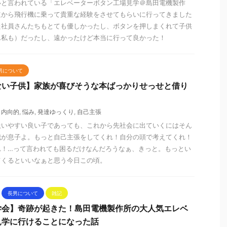
いと言われている「エレベーターボタン工場見学＠島田電機製作
道から飛行機に乗って貴重な経験をさせてもらいに行ってきました
た社員さんたちもとても優しかったし、ボタンを押しまくれて子供
ん私も）だったし、遠かったけど本当に行って良かった！
男について
ない子供】家族が喜びそうな本ばっかりせっせと借り
,
内向的
,
悩み
,
発達ゆっくり
,
自己主張
扱いやすい良い子であっても、これから先社会に出ていくにはそん
我が息子よ。もっと自己主張をしてくれ！自分の頭で考えてくれ！
れ！…って言われても困るだけなんだろうなぁ、きっと。もっとい
てくるといいなぁと思う今日この頃。
長男について
雑記
学会】奇跡が起きた！島田電機製作所の大人気エレベ
見学に行けることになった話