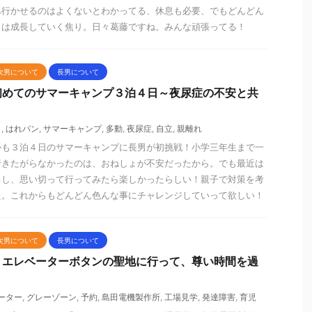
へ行かせるのはよくないとわかってる、休息も必要、でもどんどん
りは成長していく焦り。日々葛藤ですね。みんな頑張ってる！
次男について
長男について
初めてのサマーキャンプ３泊４日～夜尿症の不安と共
ょ
,
はれパン
,
サマーキャンプ
,
多動
,
夜尿症
,
自立
,
親離れ
かも３泊４日のサマーキャンプに長男が初挑戦！小学三年生まで一
行きたがらなかったのは、おねしょが不安だったから。でも最近は
るし、思い切って行ってみたら楽しかったらしい！親子で対策を考
た。これからもどんどん色んな事にチャレンジしていって欲しい！
次男について
長男について
】エレベーターボタンの聖地に行って、尊い時間を過
ーター
,
グレーゾーン
,
予約
,
島田電機製作所
,
工場見学
,
発達障害
,
育児