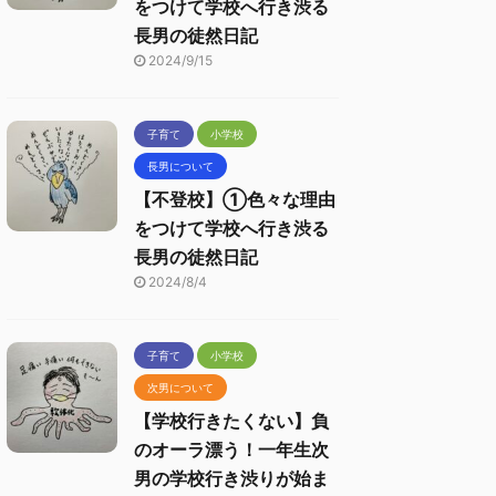
をつけて学校へ行き渋る
長男の徒然日記
2024/9/15
子育て
小学校
長男について
【不登校】①色々な理由
をつけて学校へ行き渋る
長男の徒然日記
2024/8/4
子育て
小学校
次男について
【学校行きたくない】負
のオーラ漂う！一年生次
男の学校行き渋りが始ま