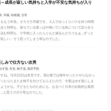
活～成長が寂しい気持ちと入学が不安な気持ちが入り
学
,
卒園
,
幼稚園
,
日常
男ももう年長。そろそろ卒園です。２人でゆっくりバスを待つ時間
り歩く時間も、落ちている葉っぱや鳴いている鳥について語り合う
き込む時間も、小学校に入ったらぐんと減るんだろうなぁ…ずっと
て欲しい。そう思ってしまう母なのでした。
楽しみで仕方ない次男
ゆず湯
,
冬至
,
柚子湯
,
風邪予防
すね。12月22日は冬至です。我が家では毎年やったりやらなかっ
寄ったらたまたま柚子を分けてもらえたので、今夜はゆず湯にしま
しようかな。子どもたちのためにも、なるべく日本の伝統的な風習
う…と思うズボラ母なのでした。