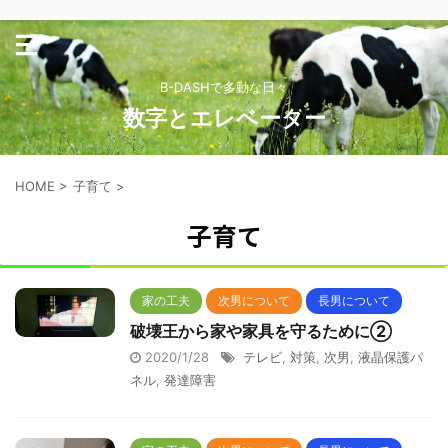
B-DASHで多動な日々
数字とエレベーター
HOME
>
子育て
>
子育て
家の工夫
次男について
長男について
破壊王から家や家具を守るために②
2020/1/28
テレビ
,
対策
,
次男
,
液晶保護パ
ネル
,
発達障害