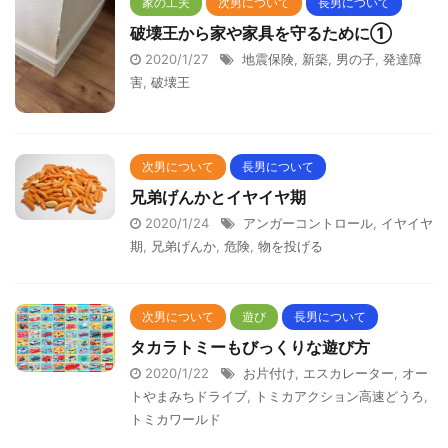
家の工夫
次男について
長男について
破壊王から家や家具を守るために①
2020/1/27
地震保険
,
新築
,
男の子
,
発達障
害
,
破壊王
次男について
長男について
兄弟げんかとイヤイヤ期
2020/1/24
アンガーコントロール
,
イヤイヤ
期
,
兄弟げんか
,
危険
,
物を投げる
次男について
遊び
長男について
タカラトミーもびっくりな遊び方
2020/1/22
お片付け
,
エスカレーター
,
オー
トやまみちドライブ
,
トミカアクション高速どうろ
,
トミカワールド