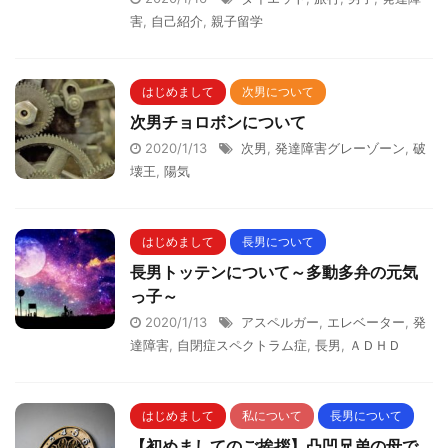
害
,
自己紹介
,
親子留学
はじめまして
次男について
次男チョロボンについて
2020/1/13
次男
,
発達障害グレーゾーン
,
破
壊王
,
陽気
はじめまして
長男について
長男トッテンについて～多動多弁の元気
っ子～
2020/1/13
アスペルガー
,
エレベーター
,
発
達障害
,
自閉症スペクトラム症
,
長男
,
ＡＤＨＤ
はじめまして
私について
長男について
【初めましてのご挨拶】凸凹兄弟の母で