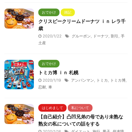
おでかけ
雑記
クリスピークリームドーナツ ｉｎ レラ千
歳
2020/1/22
グルーポン
,
ドーナツ
,
割引
,
手
土産
おでかけ
トミカ博 ｉｎ 札幌
2020/1/19
アンパンマン
,
トミカ
,
トミカ博
,
忍耐
,
車
はじめまして
私について
【自己紹介】凸凹兄弟の母であり未熟な
熟女の私についての話をする
2020/1/16
ダイエット
,
旅行
,
男子
,
発達障