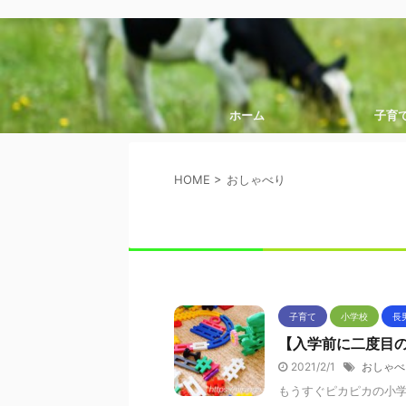
ホーム
子育
HOME
>
おしゃべり
子育て
小学校
長
【入学前に二度目
2021/2/1
おしゃべ
もうすぐピカピカの小学