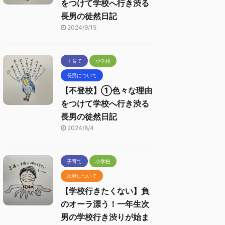
をつけて学校へ行き渋る
長男の徒然日記
2024/9/15
子育て
小学校
長男について
【不登校】①色々な理由
をつけて学校へ行き渋る
長男の徒然日記
2024/8/4
子育て
小学校
次男について
【学校行きたくない】負
のオーラ漂う！一年生次
男の学校行き渋りが始ま