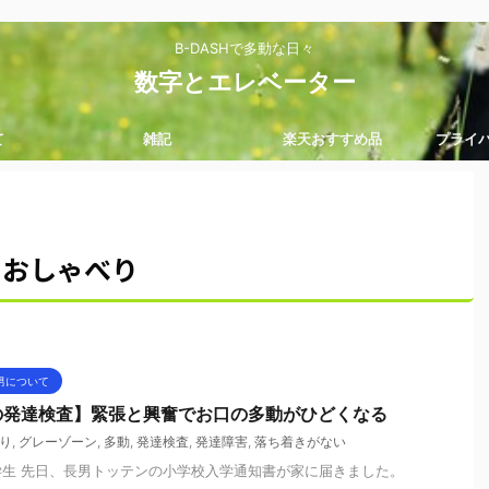
B-DASHで多動な日々
数字とエレベーター
て
雑記
楽天おすすめ品
プライ
おしゃべり
男について
の発達検査】緊張と興奮でお口の多動がひどくなる
り
,
グレーゾーン
,
多動
,
発達検査
,
発達障害
,
落ち着きがない
生 先日、長男トッテンの小学校入学通知書が家に届きました。