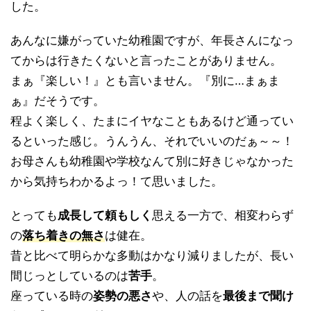
した。
あんなに嫌がっていた幼稚園ですが、年長さんになっ
てからは行きたくないと言ったことがありません。
まぁ『楽しい！』とも言いません。『別に…まぁま
ぁ』だそうです。
程よく楽しく、たまにイヤなこともあるけど通ってい
るといった感じ。うんうん、それでいいのだぁ～～！
お母さんも幼稚園や学校なんて別に好きじゃなかった
から気持ちわかるよっ！て思いました。
とっても
成長して頼もしく
思える一方で、相変わらず
の
落ち着きの無さ
は健在。
昔と比べて明らかな多動はかなり減りましたが、長い
間じっとしているのは
苦手
。
座っている時の
姿勢の悪さ
や、人の話を
最後まで聞け