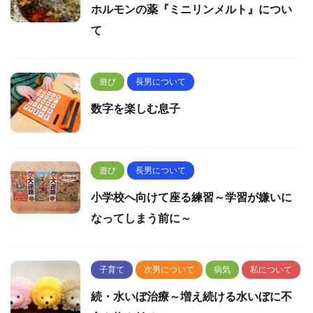
ホルモンの薬『ミニリンメルト』につい
て
遊び
長男について
数字を楽しむ息子
遊び
長男について
小学校へ向けて座る練習～学習が嫌いに
なってしまう前に～
子育て
次男について
病気
私について
続・水いぼ治療～増え続ける水いぼに不