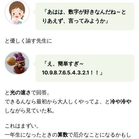
「あはは、数字が好きなんだね～と
りあえず、言ってみようか」
と優しく諭す先生に
「え、簡単すぎ～
10.9.8.7.6.5.4.3.2.1！！」
と
光の速さ
で回答。
できるんなら最初から大人しくやってよ、と
冷や冷や
しながら見ていた私。
これはまずい。
一年生になったときの
算数
で厄介なことになるかもし