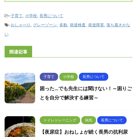
-
子育て
,
小学校
,
長男について
-
おしゃべり
,
グレーゾーン
,
多動
,
発達検査
,
発達障害
,
落ち着きがな
い
関連記事
子育て
小学校
長男について
困った…でも先生には聞けない！～困りご
とを自分で解決する練習～
トイレトレーニング
病気
長男について
【夜尿症】おねしょが続く長男の抗利尿