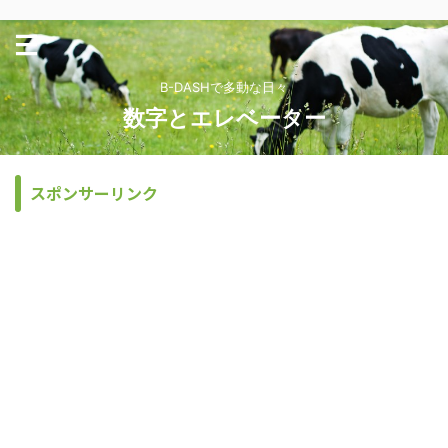
B-DASHで多動な日々
数字とエレベーター
スポンサーリンク