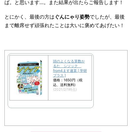
ば。と思います…。また結果が出たらご報告します！
とにかく、最後の方は
ぐんにゃり姿勢
でしたが、最後
まで離席せず頑張れたことは大いに褒めてあげたい！
頭のよくなる算数か
るた シソック
from4ます連算 [ 学研
プラス ]
価格：1650円（税
込、送料無料)
(2021/2/1時点)