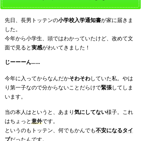
先日、長男トッテンの
小学校入学通知書
が家に届きま
した。
今年から小学生、頭ではわかっていたけど、改めて文
面で見ると
実感
がわいてきました！
じーーーん……
今年に入ってからなんだか
そわそわ
していた私。やは
り第一子なので分からないことだらけで
緊張
してしま
います。
当の本人はというと、あまり
気にしてない
様子。これ
はちょっと
意外
です。
というのもトッテン、何でもかんでも
不安になるタイ
プ
だったんです。