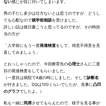
ない
感じが目に付いてしまいます。
男の子だし多少は仕方ないとは思うのですが、どうし
ても心配なので
就学前相談
を受けました。
詳しい話は後日書こうと思ってるのですが、その時担
当の方が
「入学前にもう一度
発達検査
をして、得意不得意を見
直してみましょう」
とおっしゃったので、今回療育先の
心理士
さんに二度
目の発達検査をしてもらいました。
（一度目は病院で4歳の時にしました。そして
診断名
が付きました。DQは100くらいでしたが、見事に
凸凹
のグラフ
でしたよ。）
私も一緒に
同席
させてもらえたので、様子を見る事が