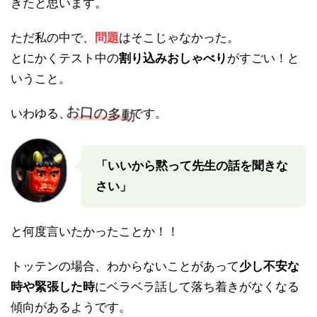
きたと思います。
ただ私の中で、
問題
はそこじゃなかった。
とにかくテスト中の
割り込みおしゃべり
がすごい！と
いうこと。
お口の多動
いわゆる、
です。
「いいから黙って先生の話を聞きな
さい」
と何度言いたかったことか！！
トッテンの場合、わからないことがあって
少し不安な
時や緊張した時
にベラベラ話して落ち着きがなくなる
傾向があるようです。