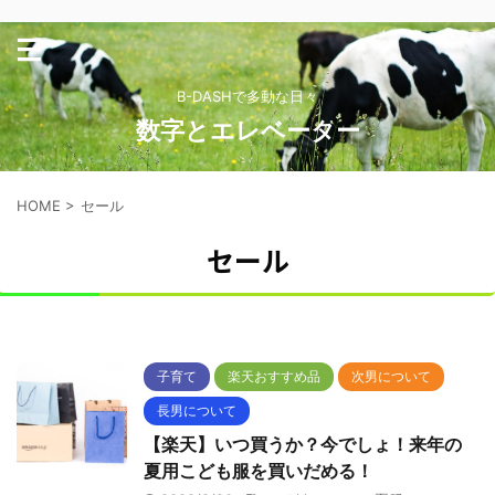
B-DASHで多動な日々
数字とエレベーター
HOME
>
セール
セール
子育て
楽天おすすめ品
次男について
長男について
【楽天】いつ買うか？今でしょ！来年の
夏用こども服を買いだめる！