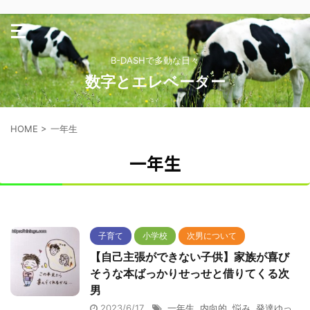
B-DASHで多動な日々
数字とエレベーター
HOME
>
一年生
一年生
子育て
小学校
次男について
【自己主張ができない子供】家族が喜び
そうな本ばっかりせっせと借りてくる次
男
2023/6/17
一年生
,
内向的
,
悩み
,
発達ゆっ