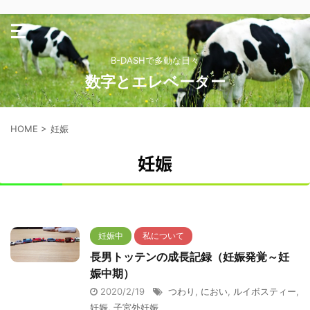
B-DASHで多動な日々
数字とエレベーター
HOME
>
妊娠
妊娠
妊娠中
私について
長男トッテンの成長記録（妊娠発覚～妊
娠中期）
2020/2/19
つわり
,
におい
,
ルイボスティー
,
妊娠
,
子宮外妊娠