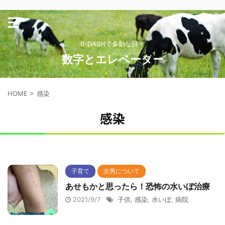
B-DASHで多動な日々
数字とエレベーター
HOME
>
感染
感染
子育て
次男について
あせもかと思ったら！恐怖の水いぼ治療
2021/9/7
子供
,
感染
,
水いぼ
,
病院