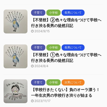
子育て
小学校
長男について
【不登校】②色々な理由をつけて学校へ
行き渋る長男の徒然日記
2024/9/15
子育て
小学校
長男について
【不登校】①色々な理由をつけて学校へ
行き渋る長男の徒然日記
2024/8/4
子育て
小学校
次男について
【学校行きたくない】負のオーラ漂う！
一年生次男の学校行き渋りが始まる
2023/11/17