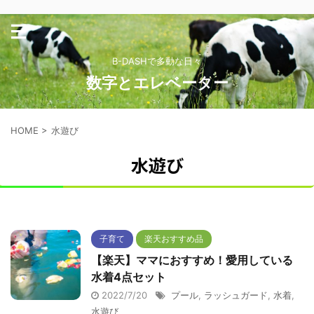
B-DASHで多動な日々
数字とエレベーター
HOME
>
水遊び
水遊び
子育て
楽天おすすめ品
【楽天】ママにおすすめ！愛用している
水着4点セット
2022/7/20
プール
,
ラッシュガード
,
水着
,
水遊び