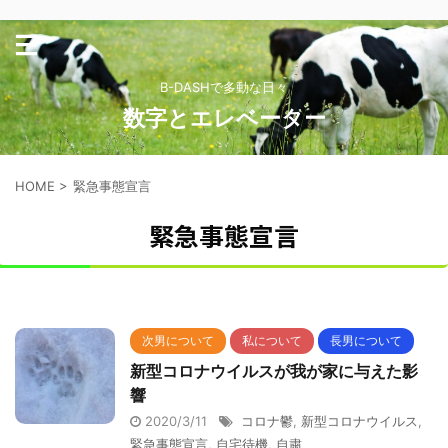
B-DASHで多動な日々
数字とエレベーター
HOME
>
緊急事態宣言
緊急事態宣言
次男について
私について
長男について
新型コロナウイルスが我が家に与えた影
響
2020/3/11
コロナ鬱
,
新型コロナウイルス
,
緊急事態宣言
,
自宅待機
,
自粛