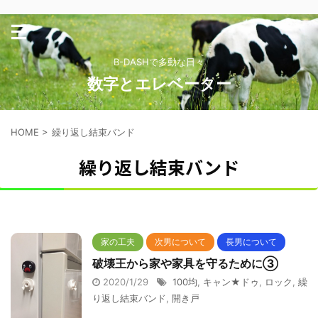
B-DASHで多動な日々
数字とエレベーター
HOME
>
繰り返し結束バンド
繰り返し結束バンド
家の工夫
次男について
長男について
破壊王から家や家具を守るために③
2020/1/29
100均
,
キャン★ドゥ
,
ロック
,
繰
り返し結束バンド
,
開き戸