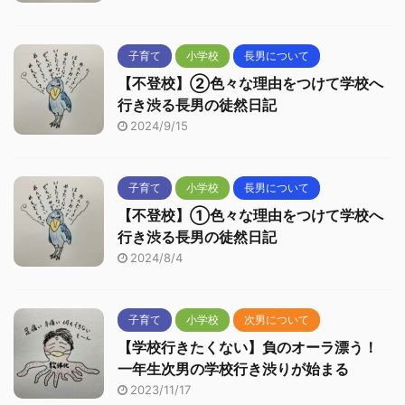
子育て
小学校
長男について
【不登校】②色々な理由をつけて学校へ
行き渋る長男の徒然日記
2024/9/15
子育て
小学校
長男について
【不登校】①色々な理由をつけて学校へ
行き渋る長男の徒然日記
2024/8/4
子育て
小学校
次男について
【学校行きたくない】負のオーラ漂う！
一年生次男の学校行き渋りが始まる
2023/11/17