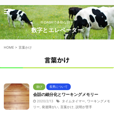
B-DASHで多動な日々
数字とエレベーター
HOME
>
言葉かけ
言葉かけ
遊び
長男について
会話の細分化とワーキングメモリー
2020/2/13
タイムタイマー
,
ワーキングメモ
リー
,
発達障がい
,
言葉かけ
,
説明が苦手