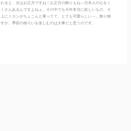
終わると、次はお正月ですね！お正月の飾りもね～日本人の心をく
たくさんあるんですよねぇ。その中でも今年本当に欲しいもの、そ
！上にミカンがちょこんと乗ってて、とても可愛らしい～。飾り物
ですが、季節の移ろいを楽しむのは大事だと思うのです。