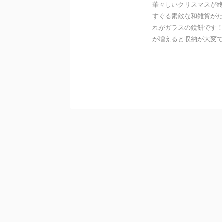
華々しいクリスマスが
すぐる素敵な和雑貨が
れがガラスの鏡餅です
が増えると収納が大変