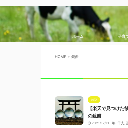
ホーム
子育
HOME
>
鏡餅
雑記
【楽天で見つけた
の鏡餅
2021/12/11
干支
,