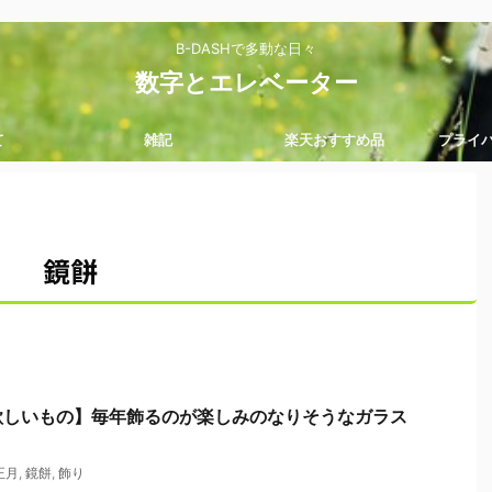
B-DASHで多動な日々
数字とエレベーター
て
雑記
楽天おすすめ品
プライ
鏡餅
欲しいもの】毎年飾るのが楽しみのなりそうなガラス
正月
,
鏡餅
,
飾り