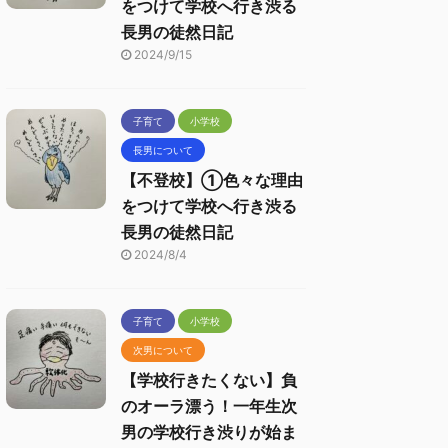
をつけて学校へ行き渋る
長男の徒然日記
2024/9/15
子育て
小学校
長男について
【不登校】①色々な理由
をつけて学校へ行き渋る
長男の徒然日記
2024/8/4
子育て
小学校
次男について
【学校行きたくない】負
のオーラ漂う！一年生次
男の学校行き渋りが始ま