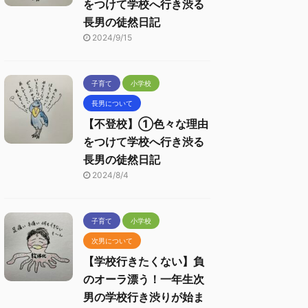
をつけて学校へ行き渋る
長男の徒然日記
2024/9/15
子育て
小学校
長男について
【不登校】①色々な理由
をつけて学校へ行き渋る
長男の徒然日記
2024/8/4
子育て
小学校
次男について
【学校行きたくない】負
のオーラ漂う！一年生次
男の学校行き渋りが始ま