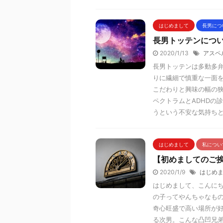
はじめまして
長男につ
長男トッテンにつ
2020/1/13
アスペ
長男トッテンは多動多
りに繊細で慎重な一面
こだわりと興味の幅の
ペクトラムとADHDの
うという不安な気持ち
はじめまして
私につい
【初めましてのご
2020/1/9
はじめ
はじめまして、こんに
の子ってやんちゃなも
奇心旺盛で高い場所が
る次男。こんな凸凹兄