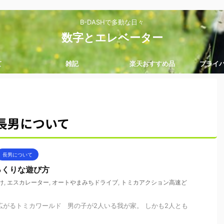
B-DASHで多動な日々
数字とエレベーター
て
雑記
楽天おすすめ品
プライ
長男について
長男について
っくりな遊び方
け
,
エスカレーター
,
オートやまみちドライブ
,
トミカアクション高速ど
広がるトミカワールド 男の子が2人いる我が家。 しかも2人とも