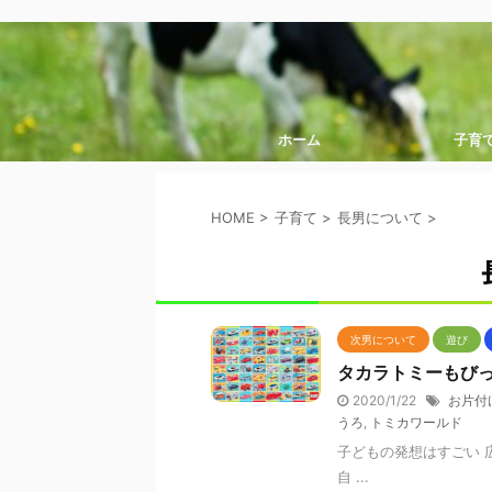
ホーム
子育
HOME
>
子育て
>
長男について
>
次男について
遊び
タカラトミーもび
2020/1/22
お片付
うろ
,
トミカワールド
子どもの発想はすごい 
自 ...