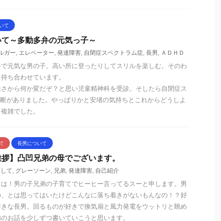
いて
いて～多動多弁の元気っ子～
ルガー
,
エレベーター
,
発達障害
,
自閉症スペクトラム症
,
長男
,
ＡＤＨＤ
弁で元気な男の子。高い所に登ったりしてスリルを楽しむ。そのわ
を持ち合わせています。
狭さから何か変だぞ？と思い児童精神科を受診。そしたら自閉症ス
診断がありました。やっぱりかと安堵の気持ちとこれからどうしよ
と複雑でした。
て
長男について
挨拶】凸凹兄弟の母でございます。
まして
,
グレーソーン
,
兄弟
,
発達障害
,
自己紹介
ちは！男の子兄弟の子育てでヒーヒー言ってるスーと申します。男
の、とは思ってはいたけどこんなに落ち着きがないもんなの！？好
好きな長男。回るものが好きで換気扇と風力発電をウットリと眺め
弟のお話を少しずつ書いていこうと思います。