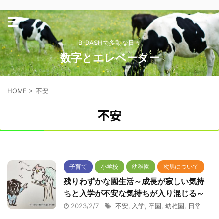
B-DASHで多動な日々
数字とエレベーター
HOME
>
不安
不安
子育て
小学校
幼稚園
次男について
残りわずかな園生活～成長が寂しい気持
ちと入学が不安な気持ちが入り混じる～
2023/2/7
不安
,
入学
,
卒園
,
幼稚園
,
日常