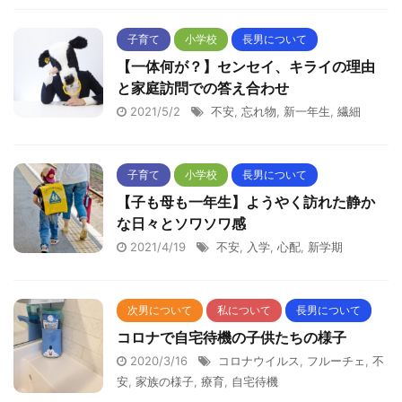
子育て
小学校
長男について
【一体何が？】センセイ、キライの理由
と家庭訪問での答え合わせ
2021/5/2
不安
,
忘れ物
,
新一年生
,
繊細
子育て
小学校
長男について
【子も母も一年生】ようやく訪れた静か
な日々とソワソワ感
2021/4/19
不安
,
入学
,
心配
,
新学期
次男について
私について
長男について
コロナで自宅待機の子供たちの様子
2020/3/16
コロナウイルス
,
フルーチェ
,
不
安
,
家族の様子
,
療育
,
自宅待機