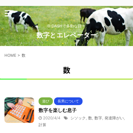
B-DASHで多動な日々
数字とエレベーター
HOME
>
数
数
遊び
長男について
数字を楽しむ息子
2020/4/4
シソック
,
数
,
数字
,
発達障がい
,
計算