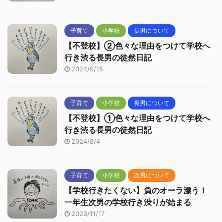
子育て
小学校
長男について
【不登校】②色々な理由をつけて学校へ
行き渋る長男の徒然日記
2024/9/15
子育て
小学校
長男について
【不登校】①色々な理由をつけて学校へ
行き渋る長男の徒然日記
2024/8/4
子育て
小学校
次男について
【学校行きたくない】負のオーラ漂う！
一年生次男の学校行き渋りが始まる
2023/11/17