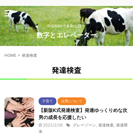
B-DASHで多動な日々
数字とエレベーター
HOME
>
発達検査
発達検査
子育て
次男について
【新版K式発達検査】発達ゆっくりめな次
男の成長を応援したい
2022/2/26
グレーゾーン
,
発達検査
,
発達障
害