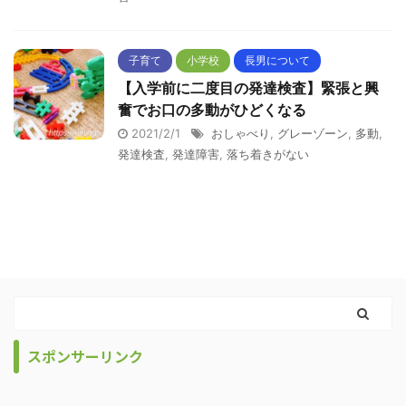
子育て
小学校
長男について
【入学前に二度目の発達検査】緊張と興
奮でお口の多動がひどくなる
2021/2/1
おしゃべり
,
グレーゾーン
,
多動
,
発達検査
,
発達障害
,
落ち着きがない
スポンサーリンク