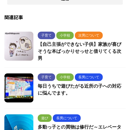
関連記事
子育て
小学校
次男について
【自己主張ができない子供】家族が喜び
そうな本ばっかりせっせと借りてくる次
男
子育て
小学校
長男について
毎日うちで遊びたがる近所の子への対応
に悩んでます。
遊び
長男について
多動っ子との買物は修行だ～エレベータ