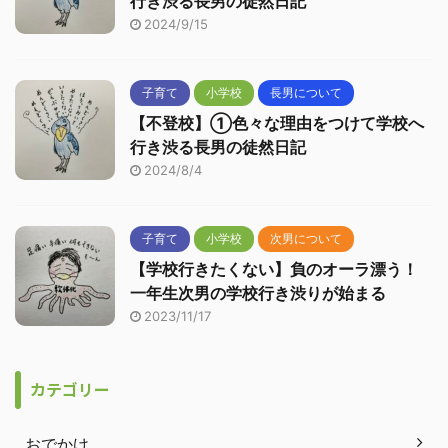
行き渋る長男の徒然日記
2024/9/15
子育て
小学校
長男について
【不登校】①色々な理由をつけて学校へ
行き渋る長男の徒然日記
2024/8/4
子育て
小学校
次男について
【学校行きたくない】負のオーラ漂う！
一年生次男の学校行き渋りが始まる
2023/11/17
カテゴリー
おでかけ