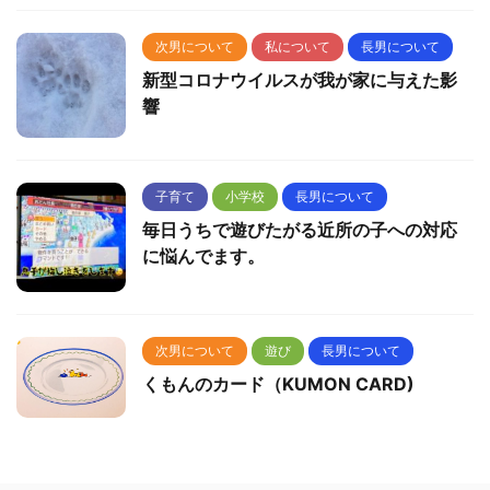
次男について
私について
長男について
新型コロナウイルスが我が家に与えた影
響
子育て
小学校
長男について
毎日うちで遊びたがる近所の子への対応
に悩んでます。
次男について
遊び
長男について
くもんのカード（KUMON CARD)