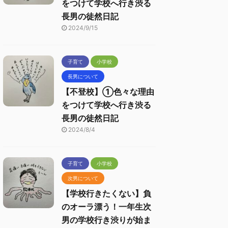
をつけて学校へ行き渋る
長男の徒然日記
2024/9/15
子育て
小学校
長男について
【不登校】①色々な理由
をつけて学校へ行き渋る
長男の徒然日記
2024/8/4
子育て
小学校
次男について
【学校行きたくない】負
のオーラ漂う！一年生次
男の学校行き渋りが始ま