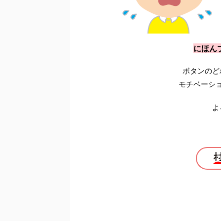
にほん
ボタンのど
モチベーシ
よ