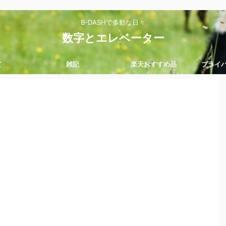
B-DASHで多動な日々
数字とエレベーター
て
雑記
楽天おすすめ品
プライ