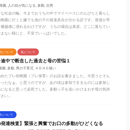
稚園
,
人の目が気になる
,
多動
,
次男
さな社会の輪。今までおうちの中でマイペースにのんびりと暮らし
幼稚園に行くと嫌でも他の子の発達具合が分かる訳です。発達が早
と優越感に浸れるわけですが、うちの場合は真逆。どこに落ちてい
踏まない様にと、不安でいっぱいでした。
男について
私について
を途中で断念した過去と母の苦悩１
稚園
,
多動
,
男の子育児
,
ＡＤＨＤ疑い
始めたプレ幼稚園（プレ保育）のお話を書きました。今思うとそん
かったなぁ。と思うのですが、あの頃は参加できるものには参加し
めになると思って必死でした。多動っ子を追いかけまわす母の気持
ださい…
男について
の発達検査】緊張と興奮でお口の多動がひどくなる