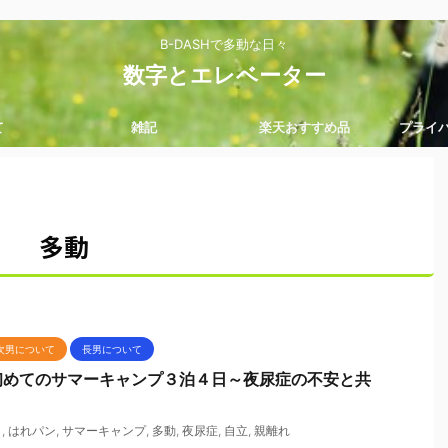
B-DASHで多動な日々
数字とエレベーター
て
雑記
楽天おすすめ品
プライ
多動
次男について
長男について
初めてのサマーキャンプ３泊４日～夜尿症の不安と共
ょ
,
はれパン
,
サマーキャンプ
,
多動
,
夜尿症
,
自立
,
親離れ