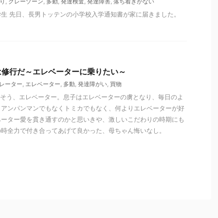
り
,
グレーゾーン
,
多動
,
発達検査
,
発達障害
,
落ち着きがない
生 先日、長男トッテンの小学校入学通知書が家に届きました。
は修行だ～エレベーターに乗りたい～
レーター
,
エレベーター
,
多動
,
発達障がい
,
買物
…そう、エレベーター。息子はエレベーターの虜となり、毎日のよ
。アンパンマンでもなくトミカでもなく、何よりエレベーターが好
ベーター愛を貫き通すのかと思いきや、激しいこだわりの時期にも
の時全力で付き合ってあげて良かった、母ちゃん悔いなし。