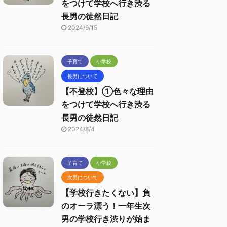
をつけて学校へ行き渋る
長男の徒然日記
2024/9/15
子育て
小学校
長男について
【不登校】①色々な理由
をつけて学校へ行き渋る
長男の徒然日記
2024/8/4
子育て
小学校
次男について
【学校行きたくない】負
のオーラ漂う！一年生次
男の学校行き渋りが始ま