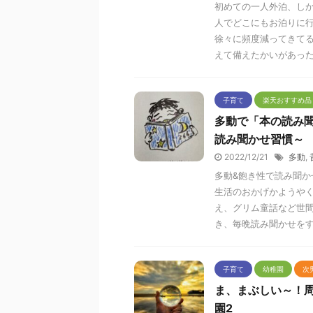
初めての一人外泊、し
人でどこにもお泊りに
徐々に頻度減ってきて
えて備えたかいがあっ
子育て
楽天おすすめ品
多動で「本の読み
読み聞かせ習慣～
2022/12/21
多動
,
多動&飽き性で読み聞
生活のおかげかようや
え、グリム童話など世
き、毎晩読み聞かせを
子育て
幼稚園
次
ま、まぶしい～！
園2