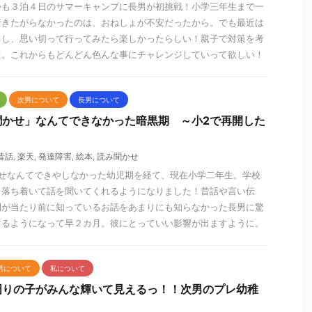
かも３泊４日のサマーキャンプに長男が初挑戦！小学三年生まで一
行きたがらなかったのは、おねしょが不安だったから。でも最近は
るし、思い切って行ってみたら楽しかったらしい！親子で対策を考
た。これからもどんどん色んな事にチャレンジしていって欲しい！
次男について
長男について
聞かせ」なんてできなかった暗黒期 ～小2で再開した
昔話
,
楽天
,
発達障害
,
絵本
,
読み聞かせ
かせなんてできやしなかった幼児期を経て、現在小学二年生。学校
く落ち着いて話を聞いてくれるようになりました！昔話や言い伝
間が当たり前に知っているお話をあまりにも知らなかった長男に驚
するようになって早２カ月。彼にとっていい影響が出ますように。
男について
私について
周りの子がみんな輝いて見えるっ！！次男のプレ幼稚