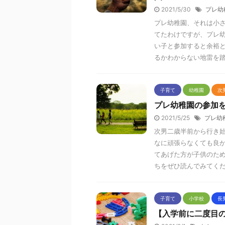
2021/5/30
プレ幼
プレ幼稚園、それは小
てたわけですが、プレ
い子と参加すると余裕
るかわからない地雷を
子育て
幼稚園
次
プレ幼稚園の参加
2021/5/25
プレ幼
次男二歳半前から行き
なに頑張らなくても良
てあげた方が子供のた
ちをぜひ読んでみてく
子育て
小学校
長
【入学前に二度目