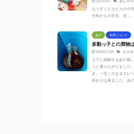
2021/2/1
おしゃべ
もうすぐピカピカの小学
今年から小学生、頭 ...
遊び
長男について
多動っ子との買物
2020/1/30
エスカ
上下に移動するあの箱
うに乗りたがりました
き。一生このままエレ
終わりは来ました。あ