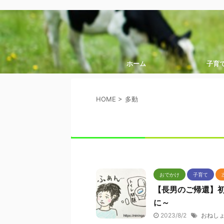
ホーム
子育
HOME
>
多動
おでかけ
子育て
【長男のご帰還】
に～
2023/8/2
おねし