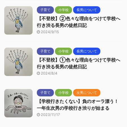
子育て
小学校
長男について
【不登校】②色々な理由をつけて学校へ
行き渋る長男の徒然日記
2024/9/15
子育て
小学校
長男について
【不登校】①色々な理由をつけて学校へ
行き渋る長男の徒然日記
2024/8/4
子育て
小学校
次男について
【学校行きたくない】負のオーラ漂う！
一年生次男の学校行き渋りが始まる
2023/11/17