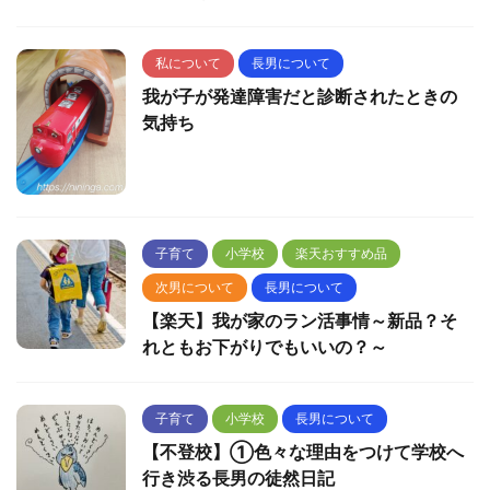
私について
長男について
我が子が発達障害だと診断されたときの
気持ち
子育て
小学校
楽天おすすめ品
次男について
長男について
【楽天】我が家のラン活事情～新品？そ
れともお下がりでもいいの？～
子育て
小学校
長男について
【不登校】①色々な理由をつけて学校へ
行き渋る長男の徒然日記