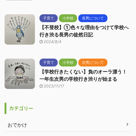
子育て
小学校
長男について
【不登校】①色々な理由をつけて学校へ
行き渋る長男の徒然日記
2024/8/4
子育て
小学校
次男について
【学校行きたくない】負のオーラ漂う！
一年生次男の学校行き渋りが始まる
2023/11/17
カテゴリー
おでかけ