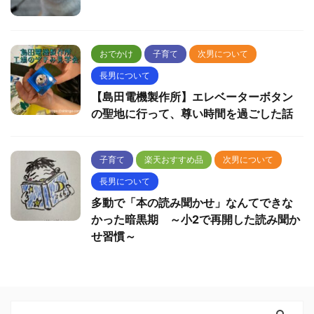
おでかけ
子育て
次男について
長男について
【島田電機製作所】エレベーターボタン
の聖地に行って、尊い時間を過ごした話
子育て
楽天おすすめ品
次男について
長男について
多動で「本の読み聞かせ」なんてできな
かった暗黒期 ～小2で再開した読み聞か
せ習慣～