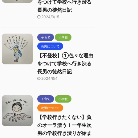
をつけて学校へ行き渋る
長男の徒然日記
2024/9/15
子育て
小学校
長男について
【不登校】①色々な理由
をつけて学校へ行き渋る
長男の徒然日記
2024/8/4
子育て
小学校
次男について
【学校行きたくない】負
のオーラ漂う！一年生次
男の学校行き渋りが始ま