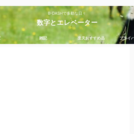
B-DASHで多動な日々
数字とエレベーター
て
雑記
楽天おすすめ品
プライ