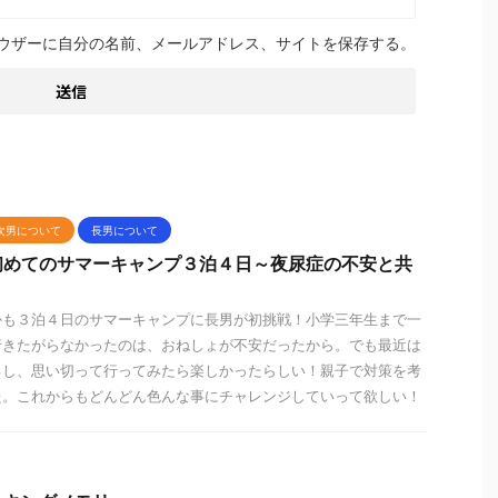
ウザーに自分の名前、メールアドレス、サイトを保存する。
次男について
長男について
初めてのサマーキャンプ３泊４日～夜尿症の不安と共
かも３泊４日のサマーキャンプに長男が初挑戦！小学三年生まで一
行きたがらなかったのは、おねしょが不安だったから。でも最近は
るし、思い切って行ってみたら楽しかったらしい！親子で対策を考
た。これからもどんどん色んな事にチャレンジしていって欲しい！