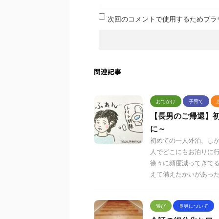
次回のコメントで使用するためブラ
関連記事
おでかけ
子育て
【長男のご帰還】
に～
初めての一人外泊、し
人でどこにもお泊りに
徐々に頻度減ってきて
えて備えたかいがあっ
遊び
長男について