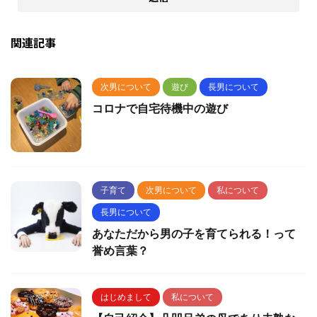
関連記事
次男について
遊び
長男について
コロナで自宅待機中の遊び
子育て
次男について
私について
長男について
あなただから男の子を育てられる！って
誉め言葉？
はじめまして
私について