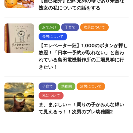
【自己紹介】凸凹兄弟の母であり未熟な
熟女の私についての話をする
おでかけ
子育て
次男について
長男について
【エレベーター狂】1,000のボタンが押し
放題！「日本一予約が取れない」と言わ
れている島田電機製作所の工場見学に行
きたい！
子育て
幼稚園
次男について
私について
ま、まぶしい～！周りの子がみんな輝い
て見えるっ！！次男のプレ幼稚園2