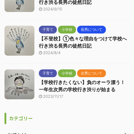
行き渋る長男の徒然日記
2024/9/15
子育て
小学校
長男について
【不登校】①色々な理由をつけて学校へ
行き渋る長男の徒然日記
2024/8/4
子育て
小学校
次男について
【学校行きたくない】負のオーラ漂う！
一年生次男の学校行き渋りが始まる
2023/11/17
カテゴリー